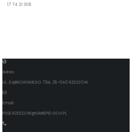
17 74 21 308
Adres:
UL. DĄBROWSKIEGO 79A, 35-040 RZESZÓW
Email:
PSSE.RZESZOW@SANEPID.GOV.PL