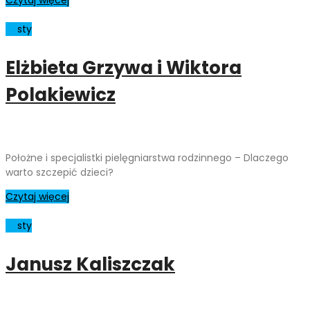
01
sty
Elżbieta Grzywa i Wiktora
Polakiewicz
Położne i specjalistki pielęgniarstwa rodzinnego – Dlaczego
warto szczepić dzieci?
Czytaj więcej
01
sty
Janusz Kaliszczak