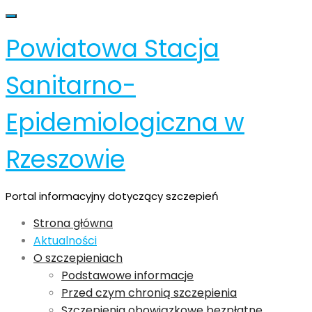
Skip
Toggle navigation
to
Powiatowa Stacja
content
Sanitarno-
Epidemiologiczna w
Rzeszowie
Portal informacyjny dotyczący szczepień
Strona główna
Aktualności
O szczepieniach
Podstawowe informacje
Przed czym chronią szczepienia
Szczepienia obowiązkowe bezpłatne