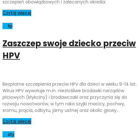
szczepień obowiązkowych i zalecanych określa:
Czytaj więcej
01
lip
Zaszczep swoje dziecko przeciw
HPV
Bezpłatne szczepienia przeciw HPV dla dzieci w wieku 9-14 lat.
Wirus HPV wywołuje m.in. niezłośliwe brodawki narządów
płciowych (kłykciny) i brodawczaki oraz przyczynia się do
rozwoju nowotworów, w tym raka szyjki macicy, pochwy,
sromu, prącia, odbytu, jamy ustnej oraz okolic głowy…
Czytaj więcej
01
sty