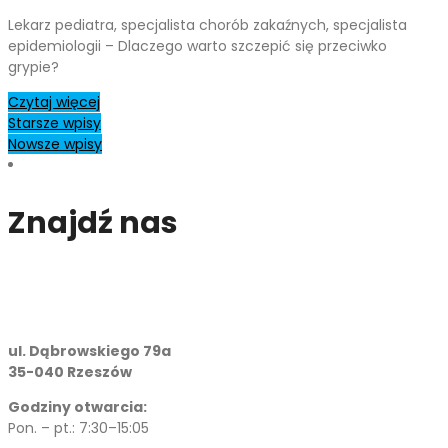
Lekarz pediatra, specjalista chorób zakaźnych, specjalista
epidemiologii – Dlaczego warto szczepić się przeciwko
grypie?
Czytaj więcej
Nawigacja
Starsze wpisy
Nowsze wpisy
po
Znajdź nas
wpisach
ul. Dąbrowskiego 79a
35-040 Rzeszów
Godziny otwarcia:
Pon. – pt.: 7:30–15:05