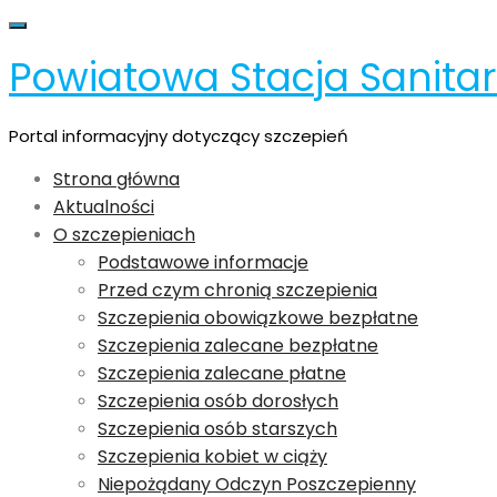
Skip
Toggle navigation
to
Powiatowa Stacja Sanita
content
Portal informacyjny dotyczący szczepień
Strona główna
Aktualności
O szczepieniach
Podstawowe informacje
Przed czym chronią szczepienia
Szczepienia obowiązkowe bezpłatne
Szczepienia zalecane bezpłatne
Szczepienia zalecane płatne
Szczepienia osób dorosłych
Szczepienia osób starszych
Szczepienia kobiet w ciąży
Niepożądany Odczyn Poszczepienny