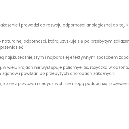
 zakażenie i prowadzi do rozwoju odporności analogicznej do tej,
turalnej odporności, którą uzyskuje się po przebytym zakażen
 przewidzieć.
. Są najskuteczniejszym i najbardziej efektywnym sposobem za
w wielu krajach nie występuje poliomyelitis, różyczka wrodzona
ę zgonów i powikłań po przebytych chorobach zakaźnych.
słe, które z przyczyn medycznych nie mogą poddać się szczepieni