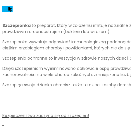
23
lip
Szczepionka
to preparat, który w założeniu imituje naturalne
prawdziwym drobnoustrojem (bakterią lub wirusem).
Szczepionka wywołuje odpowiedź immunologiczną podobną do na
ciężkim przebiegiem choroby i powikłaniami, których nie da się
Szczepienia ochronne to inwestycja w zdrowie naszych dzieci
Dzięki szczepieniom wyeliminowano całkowicie ospę prawdziwą, 
zachorowalność na wiele chorób zakaźnych, zmniejszono liczb
Szczepiąc swoje dziecko chronisz także te dzieci i osoby doro
Bezpieczeństwo zaczyna się od szczepień!