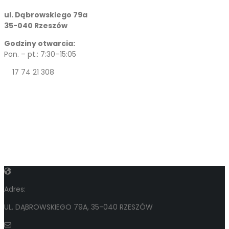
ul. Dąbrowskiego 79a
35-040 Rzeszów
Godziny otwarcia:
Pon. – pt.: 7:30–15:05
17 74 21 308
Adres:
UL. DĄBROWSKIEGO 79A, 35-040 RZESZÓW