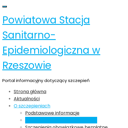
Skip
Toggle navigation
to
Powiatowa Stacja
content
Sanitarno-
Epidemiologiczna w
Rzeszowie
Portal informacyjny dotyczący szczepień
Strona główna
Aktualności
O szczepieniach
Podstawowe informacje
Przed czym chronią szczepienia
Szczepienia obowiązkowe bezpłatne