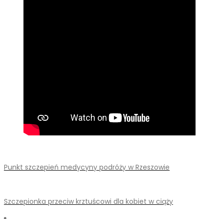
Punkt szczepień medycyny podróży w Rzeszowie
Szczepionka przeciw krztuścowi dla kobiet w ciąży