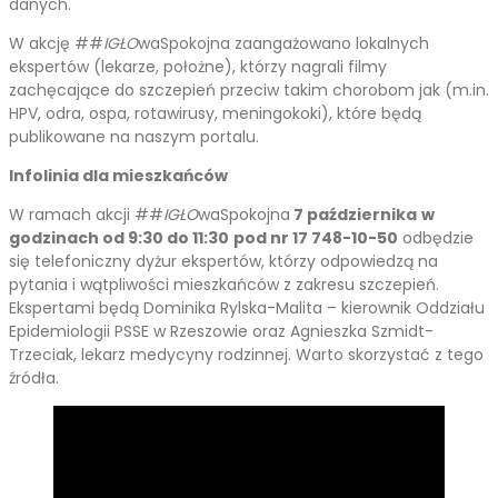
danych.
W akcję ##
IGŁO
waSpokojna zaangażowano lokalnych
ekspertów (lekarze, położne), którzy nagrali filmy
zachęcające do szczepień przeciw takim chorobom jak (m.in.
HPV, odra, ospa, rotawirusy, meningokoki), które będą
publikowane na naszym portalu.
Infolinia dla mieszkańców
W ramach akcji ##
IGŁO
waSpokojna
7 października
w
godzinach od 9:30 do 11:30
pod nr 17 748-10-50
odbędzie
się telefoniczny dyżur ekspertów, którzy odpowiedzą na
pytania i wątpliwości mieszkańców z zakresu szczepień.
Ekspertami będą Dominika Rylska-Malita – kierownik Oddziału
Epidemiologii PSSE w Rzeszowie oraz Agnieszka Szmidt-
Trzeciak, lekarz medycyny rodzinnej. Warto skorzystać z tego
źródła.