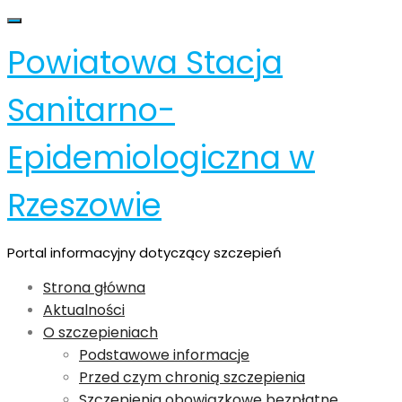
Skip
Toggle navigation
to
Powiatowa Stacja
content
Sanitarno-
Epidemiologiczna w
Rzeszowie
Portal informacyjny dotyczący szczepień
Strona główna
Aktualności
O szczepieniach
Podstawowe informacje
Przed czym chronią szczepienia
Szczepienia obowiązkowe bezpłatne