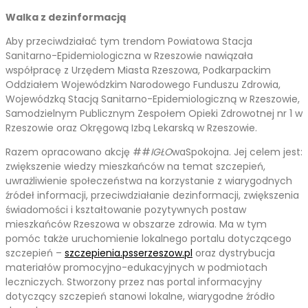
Walka z dezinformacją
Aby przeciwdziałać tym trendom Powiatowa Stacja
Sanitarno-Epidemiologiczna w Rzeszowie nawiązała
współpracę z Urzędem Miasta Rzeszowa, Podkarpackim
Oddziałem Wojewódzkim Narodowego Funduszu Zdrowia,
Wojewódzką Stacją Sanitarno-Epidemiologiczną w Rzeszowie,
Samodzielnym Publicznym Zespołem Opieki Zdrowotnej nr 1 w
Rzeszowie oraz Okręgową Izbą Lekarską w Rzeszowie.
Razem opracowano akcję ##
IGŁO
waSpokojna. Jej celem jest:
zwiększenie wiedzy mieszkańców na temat szczepień,
uwrażliwienie społeczeństwa na korzystanie z wiarygodnych
źródeł informacji, przeciwdziałanie dezinformacji, zwiększenia
świadomości i kształtowanie pozytywnych postaw
mieszkańców Rzeszowa w obszarze zdrowia. Ma w tym
pomóc także uruchomienie lokalnego portalu dotyczącego
szczepień –
szczepienia.psserzeszow.pl
oraz dystrybucja
materiałów promocyjno-edukacyjnych w podmiotach
leczniczych. Stworzony przez nas portal informacyjny
dotyczący szczepień stanowi lokalne, wiarygodne źródło