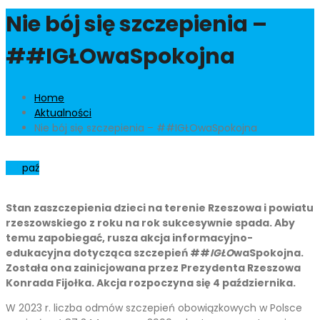
Nie bój się szczepienia –
##IGŁOwaSpokojna
Home
Aktualności
Nie bój się szczepienia – ##IGŁOwaSpokojna
04
paź
Stan zaszczepienia dzieci na terenie Rzeszowa i powiatu
rzeszowskiego z roku na rok sukcesywnie spada. Aby
temu zapobiegać, rusza akcja informacyjno-
edukacyjna dotycząca szczepień ##
IGŁO
waSpokojna.
Została ona zainicjowana przez Prezydenta Rzeszowa
Konrada Fijołka. Akcja rozpoczyna się 4 października.
W 2023 r. liczba odmów szczepień obowiązkowych w Polsce