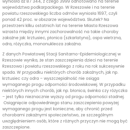
wyniosła aż 87 344, z czego 3999 odnotowano na terenie
województwa podkarpackiego. W Rzeszowie i na terenie
powiatu rzeszowskiego liczba odmów wyniosła 1697, czyli
ponad 42 proc. w obszarze województwa. Skutek? Na
przestrzeni kilku ostatnich lat na terenie Miasta Rzeszowa
wzrasta między innymi zachorowalność na takie choroby
zakaźne jak: krztusiec, płonica (szkarlatyna), ospa wietrzna,
odra, różyczka, mononukleoza zakaźna.
Z danych Powiatowej Stacji Sanitarno-Epidemiologicznej w
Rzeszowie wynika, że stan zaszczepienia dzieci na terenie
Rzeszowa i powiatu rzeszowskiego z roku na rok sukcesywnie
spada. W przypadku niektórych chorób zakaźnych, jak np.
krztusiec czy odra – wyszczepialność nie osiąga
wymaganego progu odporności środowiskowej. W przypadku
niektórych innych chorób, jak np. błonica, świnka czy różyczka
– jest tylko nieznacznie wyższy od progu odporności stadnej.
Osiągnięcie odpowiedniego stanu zaszczepienia powyżej
wymaganego progu jest konieczne, aby chronić przed
chorobami zakaźnymi społeczeństwo, ze szczególnym
uwzględnieniem osób, które z różnych przyczyn nie mogą być
zaszczepione.