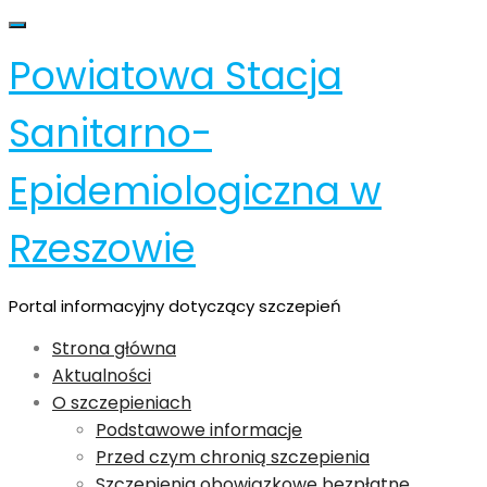
Skip
Toggle navigation
to
Powiatowa Stacja
content
Sanitarno-
Epidemiologiczna w
Rzeszowie
Portal informacyjny dotyczący szczepień
Strona główna
Aktualności
O szczepieniach
Podstawowe informacje
Przed czym chronią szczepienia
Szczepienia obowiązkowe bezpłatne