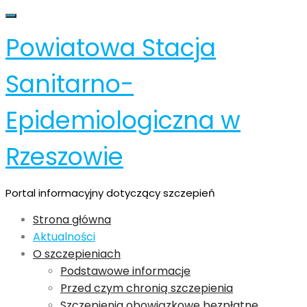
Skip
Toggle navigation
to
Powiatowa Stacja
content
Sanitarno-
Epidemiologiczna w
Rzeszowie
Portal informacyjny dotyczący szczepień
Strona główna
Aktualności
O szczepieniach
Podstawowe informacje
Przed czym chronią szczepienia
Szczepienia obowiązkowe bezpłatne