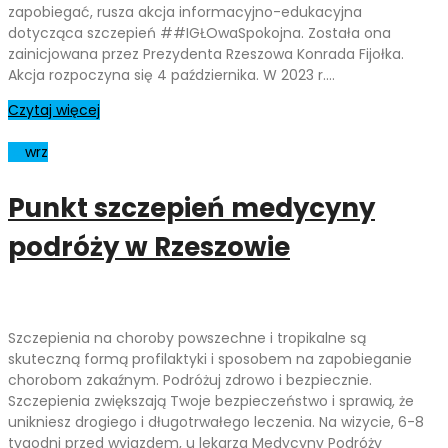
zapobiegać, rusza akcja informacyjno-edukacyjna
dotycząca szczepień ##IGŁOwaSpokojna. Została ona
zainicjowana przez Prezydenta Rzeszowa Konrada Fijołka.
Akcja rozpoczyna się 4 października. W 2023 r.…
Czytaj więcej
16
wrz
Punkt szczepień medycyny
podróży w Rzeszowie
Szczepienia na choroby powszechne i tropikalne są
skuteczną formą profilaktyki i sposobem na zapobieganie
chorobom zakaźnym. Podróżuj zdrowo i bezpiecznie.
Szczepienia zwiększają Twoje bezpieczeństwo i sprawią, że
unikniesz drogiego i długotrwałego leczenia. Na wizycie, 6-8
tygodni przed wyjazdem, u lekarza Medycyny Podróży