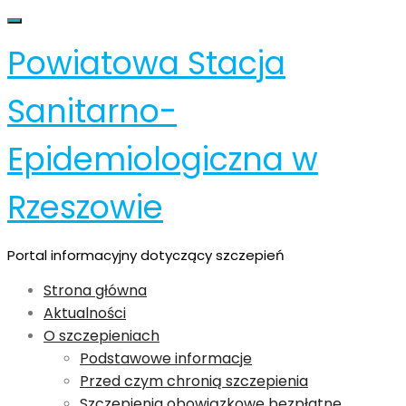
Skip
Toggle navigation
to
Powiatowa Stacja
content
Sanitarno-
Epidemiologiczna w
Rzeszowie
Portal informacyjny dotyczący szczepień
Strona główna
Aktualności
O szczepieniach
Podstawowe informacje
Przed czym chronią szczepienia
Szczepienia obowiązkowe bezpłatne