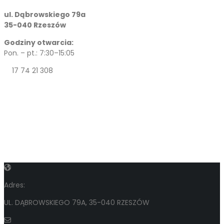
ul. Dąbrowskiego 79a
35-040 Rzeszów
Godziny otwarcia:
Pon. – pt.: 7:30–15:05
17 74 21 308
Adres:
UL. DĄBROWSKIEGO 79A, 35-040 RZESZÓW