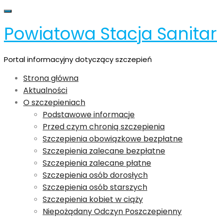
Skip
Toggle navigation
to
Powiatowa Stacja Sanita
content
Portal informacyjny dotyczący szczepień
Strona główna
Aktualności
O szczepieniach
Podstawowe informacje
Przed czym chronią szczepienia
Szczepienia obowiązkowe bezpłatne
Szczepienia zalecane bezpłatne
Szczepienia zalecane płatne
Szczepienia osób dorosłych
Szczepienia osób starszych
Szczepienia kobiet w ciąży
Niepożądany Odczyn Poszczepienny