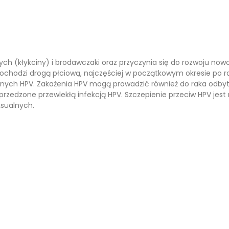
ych (kłykciny) i brodawczaki oraz przyczynia się do rozwoju now
V dochodzi drogą płciową, najczęściej w początkowym okresie po
onych HPV. Zakażenia HPV mogą prowadzić również do raka odbytu
poprzedzone przewlekłą infekcją HPV. Szczepienie przeciw HPV jest
sualnych.