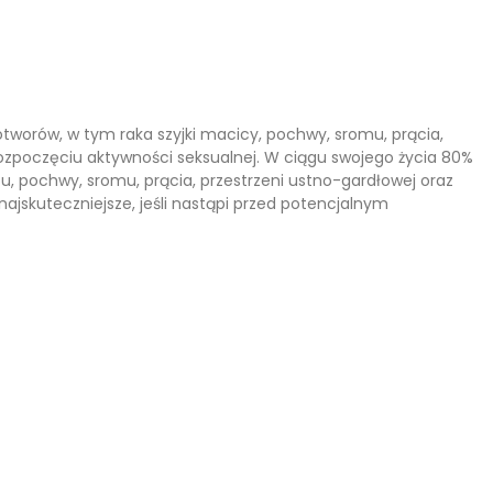
otworów, w tym raka szyjki macicy, pochwy, sromu, prącia,
 rozpoczęciu aktywności seksualnej. W ciągu swojego życia 80%
, pochwy, sromu, prącia, przestrzeni ustno-gardłowej oraz
 najskuteczniejsze, jeśli nastąpi przed potencjalnym