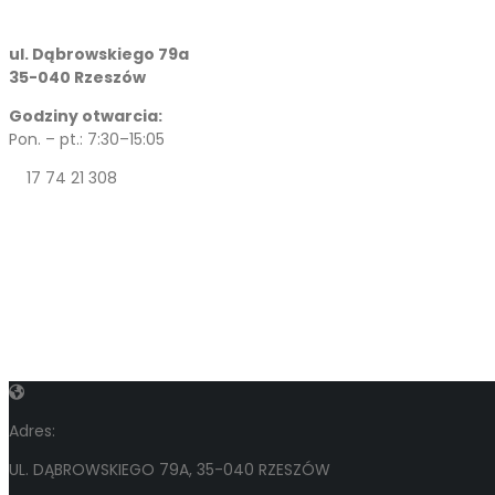
ul. Dąbrowskiego 79a
35-040 Rzeszów
Godziny otwarcia:
Pon. – pt.: 7:30–15:05
17 74 21 308
Adres:
UL. DĄBROWSKIEGO 79A, 35-040 RZESZÓW