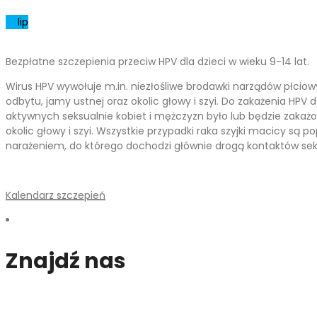
01
lip
Bezpłatne szczepienia przeciw HPV dla dzieci w wieku 9-14 lat.
Wirus HPV wywołuje m.in. niezłośliwe brodawki narządów płciow
odbytu, jamy ustnej oraz okolic głowy i szyi. Do zakażenia HP
aktywnych seksualnie kobiet i mężczyzn było lub będzie zakaż
okolic głowy i szyi. Wszystkie przypadki raka szyjki macicy są 
narażeniem, do którego dochodzi głównie drogą kontaktów sek
Kalendarz szczepień
Znajdź nas