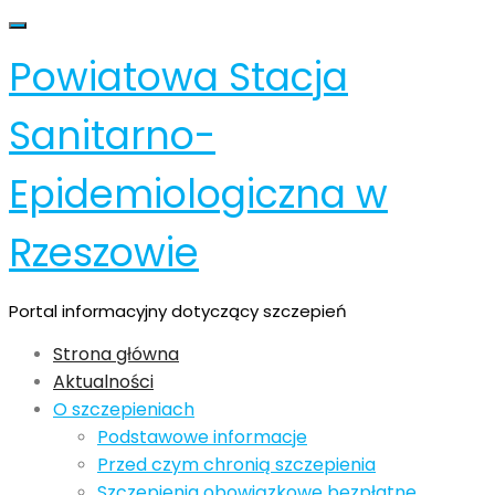
Skip
Toggle navigation
to
Powiatowa Stacja
content
Sanitarno-
Epidemiologiczna w
Rzeszowie
Portal informacyjny dotyczący szczepień
Strona główna
Aktualności
O szczepieniach
Podstawowe informacje
Przed czym chronią szczepienia
Szczepienia obowiązkowe bezpłatne