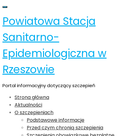
Skip
Toggle navigation
to
Powiatowa Stacja
content
Sanitarno-
Epidemiologiczna w
Rzeszowie
Portal informacyjny dotyczący szczepień
Strona główna
Aktualności
O szczepieniach
Podstawowe informacje
Przed czym chronią szczepienia
Szczepienia obowiązkowe bezpłatne