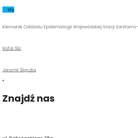
01
sty
Kierownik Oddziału Epidemiologii Wojewódzkiej Stacji Sanitarn
Rafał Śliż
Jaromir Ślączka
Znajdź nas
ul. Dąbrowskiego 79a