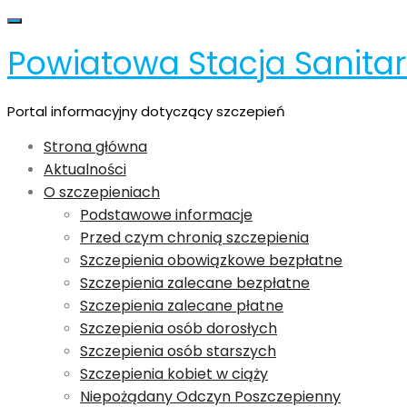
Skip
Toggle navigation
to
Powiatowa Stacja Sanita
content
Portal informacyjny dotyczący szczepień
Strona główna
Aktualności
O szczepieniach
Podstawowe informacje
Przed czym chronią szczepienia
Szczepienia obowiązkowe bezpłatne
Szczepienia zalecane bezpłatne
Szczepienia zalecane płatne
Szczepienia osób dorosłych
Szczepienia osób starszych
Szczepienia kobiet w ciąży
Niepożądany Odczyn Poszczepienny