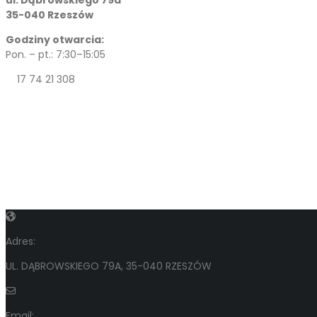
35-040 Rzeszów
Godziny otwarcia:
Pon. – pt.: 7:30–15:05
17 74 21 308
Adres:
UL. DĄBROWSKIEGO 79A, 35-040 RZESZÓW
Email: