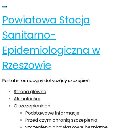
Skip
Toggle navigation
to
Powiatowa Stacja
content
Sanitarno-
Epidemiologiczna w
Rzeszowie
Portal informacyjny dotyczący szczepień
Strona główna
Aktualności
O szczepieniach
Podstawowe informacje
Przed czym chronią szczepienia
Szczepienia obowiązkowe bezpłatne