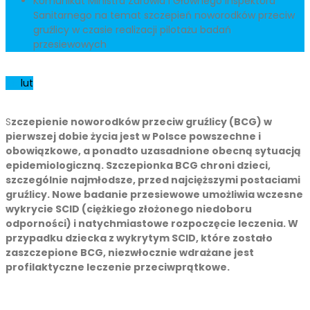
Komunikat Ministra Zdrowia i Głównego Inspektora
Sanitarnego na temat szczepień noworodków przeciw
gruźlicy w czasie realizacji pilotażu badań
przesiewowych
06
lut
S
zczepienie noworodków przeciw gruźlicy (BCG) w
pierwszej dobie życia jest w Polsce powszechne i
obowiązkowe, a ponadto uzasadnione obecną sytuacją
epidemiologiczną. Szczepionka BCG chroni dzieci,
szczególnie najmłodsze, przed najcięższymi postaciami
gruźlicy. Nowe badanie przesiewowe umożliwia wczesne
wykrycie SCID (ciężkiego złożonego niedoboru
odporności) i natychmiastowe rozpoczęcie leczenia. W
przypadku dziecka z wykrytym SCID, które zostało
zaszczepione BCG, niezwłocznie wdrażane jest
profilaktyczne leczenie przeciwprątkowe.