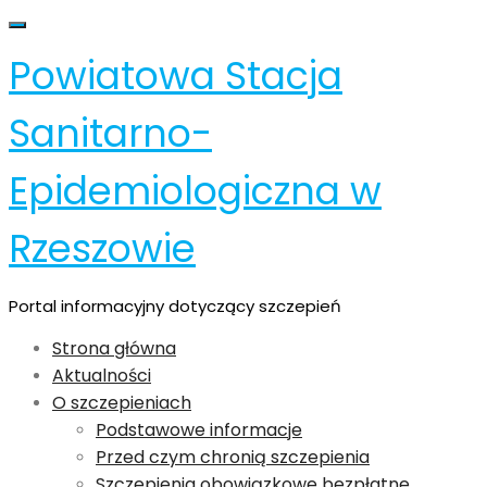
Skip
Toggle navigation
to
Powiatowa Stacja
content
Sanitarno-
Epidemiologiczna w
Rzeszowie
Portal informacyjny dotyczący szczepień
Strona główna
Aktualności
O szczepieniach
Podstawowe informacje
Przed czym chronią szczepienia
Szczepienia obowiązkowe bezpłatne