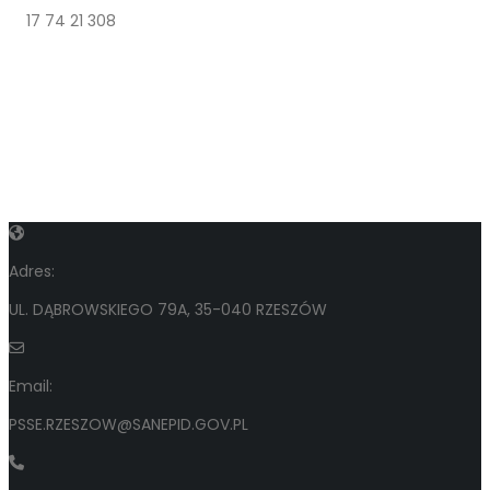
17 74 21 308
Adres:
UL. DĄBROWSKIEGO 79A, 35-040 RZESZÓW
Email:
PSSE.RZESZOW@SANEPID.GOV.PL